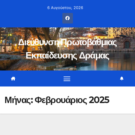
Μετάβαση
6 Αυγούστου, 2026
στο
περιεχόμενο
Διεύθυνση Πρωτοβάθμιας
Εκπαίδευσης Δράμας
Μήνας:
Φεβρουάριος 2025