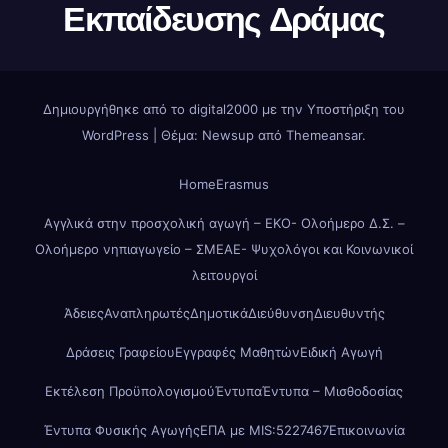
Εκπαίδευσης Δράμας
Δημιουργήθηκε από το digital2000 με την Υποστήριξη του
WordPress
|
Θέμα: Newsup από
Themeansar
.
Home
Erasmus
Αγγλικά στην προσχολική αγωγή – ΕΚΟ- Ολοήμερο Δ.Σ. –
Ολοήμερο νηπιαγωγείο – ΣΜΕΑΕ- Ψυχολόγοι και Κοινωνικοί
λειτουργοί
Άδειες
Αναπληρωτές
Δημοτικά
Διεύθυνση
Διευθυντής
Δράσεις Γραφείου
Εγγραφές Μαθητών
Ειδική Αγωγή
Εκτέλεση Προϋπολογισμού
Έντυπα
Έντυπα – Μισθοδοσίας
Έντυπα Φυσικής Αγωγής
ΕΠΑ με MIS:5227467
Επικοινωνία