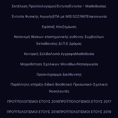
Εκτέλεση Προϋπολογισμού
Έντυπα
Έντυπα – Μισθοδοσίας
Έντυπα Φυσικής Αγωγής
ΕΠΑ με MIS:5227467
Επικοινωνία
Εφάπαξ Αποζημίωση
Κατανομή θέσεων επιστημονικής ευθύνης Συμβούλων
Εκπαίδευσης ΔΙ.Π.Ε Δράμας
Κεντρική Σελίδα
Λοιπά έγγραφα
Μισθοδοσία
Μοριοδότηση Σχολικών Μονάδων
Νηπιαγωγεία
Οργανόγραμμα Διεύθυνσης
Παράλληλη στήριξη-Ειδικό Βοηθητικό Προσωπικό-Σχολικοί
Νοσηλευτές
ΠΡΟΫΠΟΛΟΓΙΣΜΟΙ ΕΤΟΥΣ 2016
ΠΡΟΫΠΟΛΟΓΙΣΜΟΙ ΕΤΟΥΣ 2017
ΠΡΟΫΠΟΛΟΓΙΣΜΟΙ ΕΤΟΥΣ 2018
ΠΡΟΫΠΟΛΟΓΙΣΜΟΙ ΕΤΟΥΣ 2019