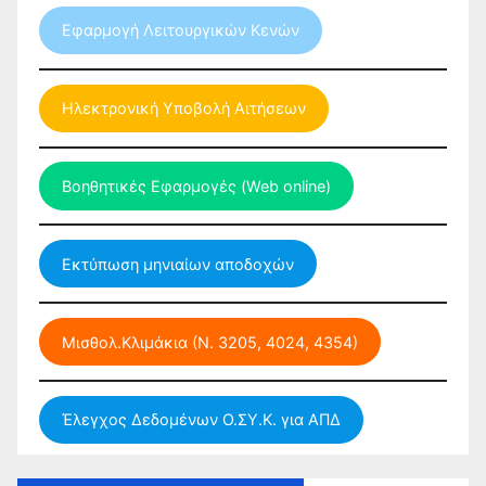
Εφαρμογή Λειτουργικών Κενών
Ηλεκτρονική Υποβολή Αιτήσεων
Βοηθητικές Εφαρμογές (Web online)
Εκτύπωση μηνιαίων αποδοχών
Μισθολ.Κλιμάκια (Ν. 3205, 4024, 4354)
Έλεγχος Δεδομένων Ο.ΣΥ.Κ. για ΑΠΔ