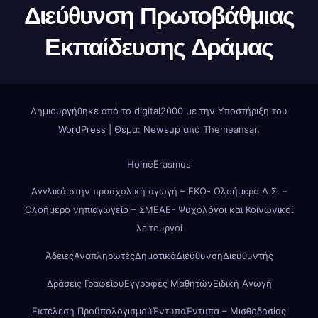
Διεύθυνση Πρωτοβάθμιας
Εκπαίδευσης Δράμας
Δημιουργήθηκε από το digital2000 με την Υποστήριξη του
WordPress
|
Θέμα: Newsup από
Themeansar
.
Home
Erasmus
Αγγλικά στην προσχολική αγωγή – ΕΚΟ- Ολοήμερο Δ.Σ. –
Ολοήμερο νηπιαγωγείο – ΣΜΕΑΕ- Ψυχολόγοι και Κοινωνικοί
λειτουργοί
Άδειες
Αναπληρωτές
Δημοτικά
Διεύθυνση
Διευθυντής
Δράσεις Γραφείου
Εγγραφές Μαθητών
Ειδική Αγωγή
Εκτέλεση Προϋπολογισμού
Έντυπα
Έντυπα – Μισθοδοσίας