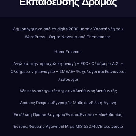
Εκπαίδευσης Δράμας
Δημιουργήθηκε από το digital2000 με την Υποστήριξη του
WordPress
|
Θέμα: Newsup από
Themeansar
.
Home
Erasmus
Αγγλικά στην προσχολική αγωγή – ΕΚΟ- Ολοήμερο Δ.Σ. –
Ολοήμερο νηπιαγωγείο – ΣΜΕΑΕ- Ψυχολόγοι και Κοινωνικοί
λειτουργοί
Άδειες
Αναπληρωτές
Δημοτικά
Διεύθυνση
Διευθυντής
Δράσεις Γραφείου
Εγγραφές Μαθητών
Ειδική Αγωγή
Εκτέλεση Προϋπολογισμού
Έντυπα
Έντυπα – Μισθοδοσίας
Έντυπα Φυσικής Αγωγής
ΕΠΑ με MIS:5227467
Επικοινωνία