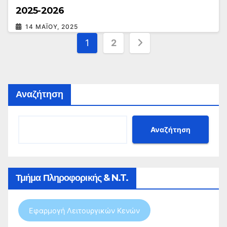
2025-2026
14 ΜΑΪ́ΟΥ, 2025
Σελιδοποίηση
1
2
άρθρων
Αναζήτηση
Αναζήτηση
Τμήμα Πληροφορικής & N.T.
Εφαρμογή Λειτουργικών Κενών