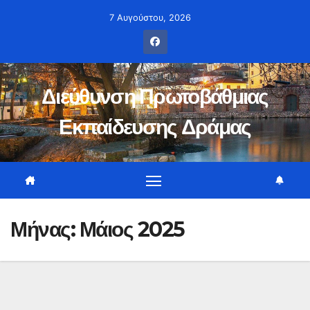
Μετάβαση
7 Αυγούστου, 2026
στο
περιεχόμενο
Διεύθυνση Πρωτοβάθμιας
Εκπαίδευσης Δράμας
Μήνας:
Μάιος 2025