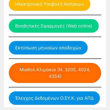
Ηλεκτρονική Υποβολή Αιτήσεων
Βοηθητικές Εφαρμογές (Web online)
Εκτύπωση μηνιαίων αποδοχών
Μισθολ.Κλιμάκια (Ν. 3205, 4024,
4354)
Έλεγχος Δεδομένων Ο.ΣΥ.Κ. για ΑΠΔ