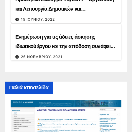
και Λειτουργία Δημοτικών και
Νηπιαγωγείων.
15 ΙΟΥΝΊΟΥ, 2022
Ενημέρωση για τις άδειες άσκησης
ιδιωτικού έργου και την απόδοση συνάφειας
μεταπτυχιακών τίτλων
26 ΝΟΕΜΒΡΊΟΥ, 2021
Παλιά Ιστοσελίδα