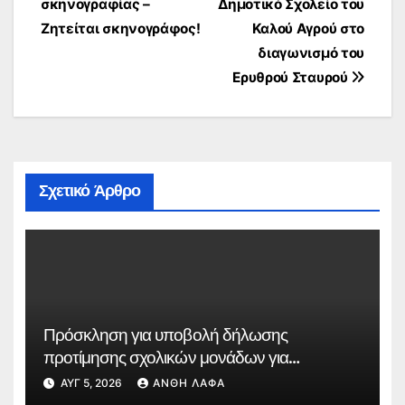
σκηνογραφίας –
Δημοτικό Σχολείο του
Ζητείται σκηνογράφος!
Καλού Αγρού στο
διαγωνισμό του
Ερυθρού Σταυρού
Σχετικό Άρθρο
Πρόσκληση για υποβολή δήλωσης
προτίμησης σχολικών μονάδων για
συμπλήρωση ωραρίου εκπαιδευτικών
ΑΥΓ 5, 2026
ΑΝΘΉ ΛΆΦΑ
κλάδων ΠΕ91.01 – Θεατρικής Αγωγής, ΠΕ86