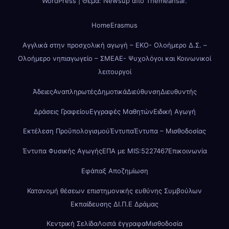
WordPress
|
Θέμα: Newsup από
Themeansar
.
Home
Erasmus
Αγγλικά στην προσχολική αγωγή – ΕΚΟ- Ολοήμερο Δ.Σ. –
Ολοήμερο νηπιαγωγείο – ΣΜΕΑΕ- Ψυχολόγοι και Κοινωνικοί
λειτουργοί
Άδειες
Αναπληρωτές
Δημοτικά
Διεύθυνση
Διευθυντής
Δράσεις Γραφείου
Εγγραφές Μαθητών
Ειδική Αγωγή
Εκτέλεση Προϋπολογισμού
Έντυπα
Έντυπα – Μισθοδοσίας
Έντυπα Φυσικής Αγωγής
ΕΠΑ με MIS:5227467
Επικοινωνία
Εφάπαξ Αποζημίωση
Κατανομή θέσεων επιστημονικής ευθύνης Συμβούλων
Εκπαίδευσης ΔΙ.Π.Ε Δράμας
Κεντρική Σελίδα
Λοιπά έγγραφα
Μισθοδοσία