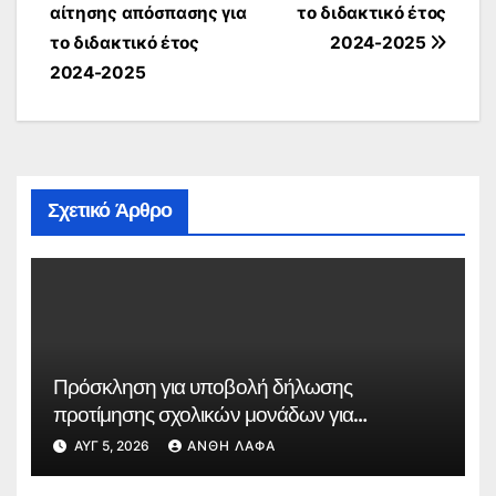
αίτησης απόσπασης για
το διδακτικό έτος
το διδακτικό έτος
2024-2025
2024-2025
Σχετικό Άρθρο
Πρόσκληση για υποβολή δήλωσης
προτίμησης σχολικών μονάδων για
συμπλήρωση ωραρίου εκπαιδευτικών
ΑΥΓ 5, 2026
ΑΝΘΉ ΛΆΦΑ
κλάδων ΠΕ91.01 – Θεατρικής Αγωγής, ΠΕ86