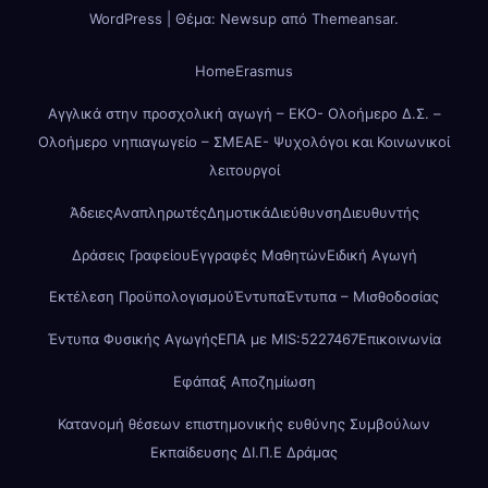
WordPress
|
Θέμα: Newsup από
Themeansar
.
Home
Erasmus
Αγγλικά στην προσχολική αγωγή – ΕΚΟ- Ολοήμερο Δ.Σ. –
Ολοήμερο νηπιαγωγείο – ΣΜΕΑΕ- Ψυχολόγοι και Κοινωνικοί
λειτουργοί
Άδειες
Αναπληρωτές
Δημοτικά
Διεύθυνση
Διευθυντής
Δράσεις Γραφείου
Εγγραφές Μαθητών
Ειδική Αγωγή
Εκτέλεση Προϋπολογισμού
Έντυπα
Έντυπα – Μισθοδοσίας
Έντυπα Φυσικής Αγωγής
ΕΠΑ με MIS:5227467
Επικοινωνία
Εφάπαξ Αποζημίωση
Κατανομή θέσεων επιστημονικής ευθύνης Συμβούλων
Εκπαίδευσης ΔΙ.Π.Ε Δράμας