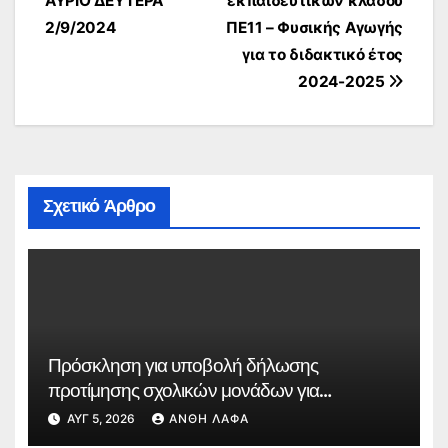
ΑΥΡΙΟ ΔΕΥΤΕΡΑ
εκπαιδευτικών κλάδου
2/9/2024
ΠΕ11 – Φυσικής Αγωγής
για το διδακτικό έτος
2024-2025
Σχετικό Άρθρο
Πρόσκληση για υποβολή δήλωσης
προτίμησης σχολικών μονάδων για
συμπλήρωση ωραρίου εκπαιδευτικών
ΑΥΓ 5, 2026
ΑΝΘΉ ΛΆΦΑ
κλάδων ΠΕ91.01 – Θεατρικής Αγωγής, ΠΕ86