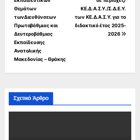
Εκπαιδευτικών
σε περιοχές/
Θεμάτων
ΚΕ.Δ.Α.Σ.Υ./Σ.Δ.Ε.Υ.
τωνΔιευθύνσεων
των ΚΕ.Δ.Α.Σ.Υ. για το
Πρωτοβάθμιας και
διδακτικό έτος 2025-
Δευτεροβάθμιας
2026
Εκπαίδευσης
Ανατολικής
Μακεδονίας – Θράκης
Σχετικό Άρθρο