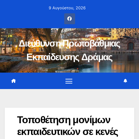
Μετάβαση
9 Αυγούστου, 2026
στο
περιεχόμενο
Διεύθυνση Πρωτοβάθμιας
Εκπαίδευσης Δράμας
Τοποθέτηση μονίμων
εκπαιδευτικών σε κενές