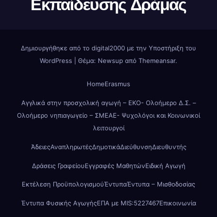
Εκπαίδευσης Δράμας
Δημιουργήθηκε από το digital2000 με την Υποστήριξη του
WordPress
|
Θέμα: Newsup από
Themeansar
.
Home
Erasmus
Αγγλικά στην προσχολική αγωγή – ΕΚΟ- Ολοήμερο Δ.Σ. –
Ολοήμερο νηπιαγωγείο – ΣΜΕΑΕ- Ψυχολόγοι και Κοινωνικοί
λειτουργοί
Άδειες
Αναπληρωτές
Δημοτικά
Διεύθυνση
Διευθυντής
Δράσεις Γραφείου
Εγγραφές Μαθητών
Ειδική Αγωγή
Εκτέλεση Προϋπολογισμού
Έντυπα
Έντυπα – Μισθοδοσίας
Έντυπα Φυσικής Αγωγής
ΕΠΑ με MIS:5227467
Επικοινωνία