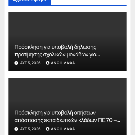
Πρόσκληση για υποβολή δήλωσης
προτίμησης σχολικών μονάδων για
συμπλήρωση ωραρίου εκπαιδευτικών
ΑΥΓ 5, 2026
ΑΝΘΉ ΛΆΦΑ
κλάδων ΠΕ91.01 – Θεατρικής Αγωγής, ΠΕ86
– Πληροφορικής, ΠΕ08 – Εικαστικών για το
σχολικό έτος 2026-2027
Πρόσκληση για υποβολή αιτήσεων
απόσπασης εκπαιδευτικών κλάδων ΠΕ70 –
Δασκάλων και ΠΕ60 – Νηπιαγωγών, εντός
ΑΥΓ 5, 2026
ΑΝΘΉ ΛΆΦΑ