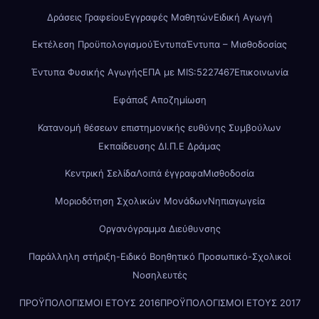
Δράσεις Γραφείου
Εγγραφές Μαθητών
Ειδική Αγωγή
Εκτέλεση Προϋπολογισμού
Έντυπα
Έντυπα – Μισθοδοσίας
Έντυπα Φυσικής Αγωγής
ΕΠΑ με MIS:5227467
Επικοινωνία
Εφάπαξ Αποζημίωση
Κατανομή θέσεων επιστημονικής ευθύνης Συμβούλων
Εκπαίδευσης ΔΙ.Π.Ε Δράμας
Κεντρική Σελίδα
Λοιπά έγγραφα
Μισθοδοσία
Μοριοδότηση Σχολικών Μονάδων
Νηπιαγωγεία
Οργανόγραμμα Διεύθυνσης
Παράλληλη στήριξη-Ειδικό Βοηθητικό Προσωπικό-Σχολικοί
Νοσηλευτές
ΠΡΟΫΠΟΛΟΓΙΣΜΟΙ ΕΤΟΥΣ 2016
ΠΡΟΫΠΟΛΟΓΙΣΜΟΙ ΕΤΟΥΣ 2017