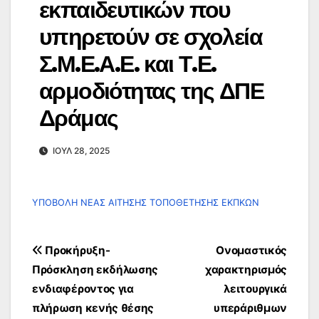
εκπαιδευτικών που
υπηρετούν σε σχολεία
Σ.Μ.Ε.Α.Ε. και Τ.Ε.
αρμοδιότητας της ΔΠΕ
Δράμας
ΙΟΎΛ 28, 2025
ΥΠΟΒΟΛΗ ΝΕΑΣ ΑΙΤΗΣΗΣ ΤΟΠΟΘΕΤΗΣΗΣ ΕΚΠΚΩΝ
Πλοήγηση
Προκήρυξη-
Ονομαστικός
άρθρων
Πρόσκληση εκδήλωσης
χαρακτηρισμός
ενδιαφέροντος για
λειτουργικά
πλήρωση κενής θέσης
υπεράριθμων