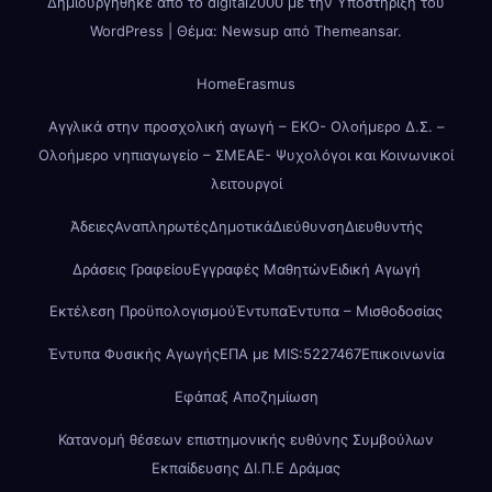
Δημιουργήθηκε από το digital2000 με την Υποστήριξη του
WordPress
|
Θέμα: Newsup από
Themeansar
.
Home
Erasmus
Αγγλικά στην προσχολική αγωγή – ΕΚΟ- Ολοήμερο Δ.Σ. –
Ολοήμερο νηπιαγωγείο – ΣΜΕΑΕ- Ψυχολόγοι και Κοινωνικοί
λειτουργοί
Άδειες
Αναπληρωτές
Δημοτικά
Διεύθυνση
Διευθυντής
Δράσεις Γραφείου
Εγγραφές Μαθητών
Ειδική Αγωγή
Εκτέλεση Προϋπολογισμού
Έντυπα
Έντυπα – Μισθοδοσίας
Έντυπα Φυσικής Αγωγής
ΕΠΑ με MIS:5227467
Επικοινωνία
Εφάπαξ Αποζημίωση
Κατανομή θέσεων επιστημονικής ευθύνης Συμβούλων
Εκπαίδευσης ΔΙ.Π.Ε Δράμας