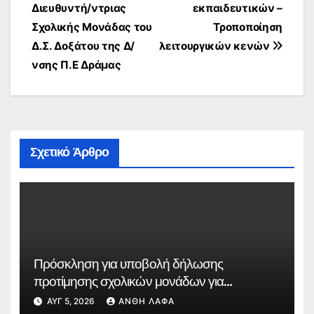
Διευθυντή/ντριας
εκπαιδευτικών –
Σχολικής Μονάδας του
Τροποποίηση
Δ.Σ. Δοξάτου της Δ/
λειτουργικών κενών
νσης Π.Ε Δράμας
Σχετικό Άρθρο
Πρόσκληση για υποβολή δήλωσης
προτίμησης σχολικών μονάδων για
συμπλήρωση ωραρίου εκπαιδευτικών
ΑΥΓ 5, 2026
ΑΝΘΉ ΛΆΦΑ