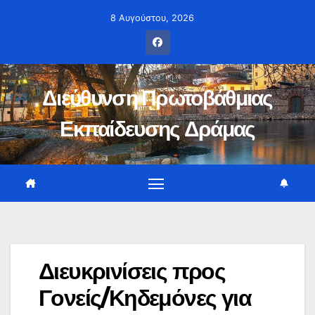
Μετάβαση
8 Αυγούστου, 2026
στο
περιεχόμενο
Διεύθυνση Πρωτοβάθμιας
Εκπαίδευσης Δράμας
Διευκρινίσεις προς
Γονείς/Κηδεμόνες για