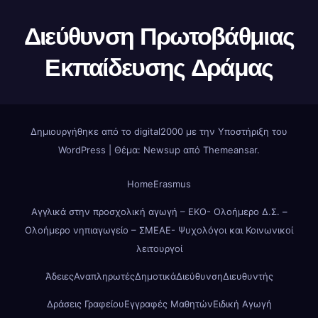
Διεύθυνση Πρωτοβάθμιας
Εκπαίδευσης Δράμας
Δημιουργήθηκε από το digital2000 με την Υποστήριξη του
WordPress
|
Θέμα: Newsup από
Themeansar
.
Home
Erasmus
Αγγλικά στην προσχολική αγωγή – ΕΚΟ- Ολοήμερο Δ.Σ. –
Ολοήμερο νηπιαγωγείο – ΣΜΕΑΕ- Ψυχολόγοι και Κοινωνικοί
λειτουργοί
Άδειες
Αναπληρωτές
Δημοτικά
Διεύθυνση
Διευθυντής
Δράσεις Γραφείου
Εγγραφές Μαθητών
Ειδική Αγωγή