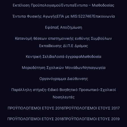
Εκτέλεση Προϋπολογισμού
Έντυπα
Έντυπα – Μισθοδοσίας
Έντυπα Φυσικής Αγωγής
ΕΠΑ με MIS:5227467
Επικοινωνία
Εφάπαξ Αποζημίωση
Κατανομή θέσεων επιστημονικής ευθύνης Συμβούλων
Εκπαίδευσης ΔΙ.Π.Ε Δράμας
Κεντρική Σελίδα
Λοιπά έγγραφα
Μισθοδοσία
Μοριοδότηση Σχολικών Μονάδων
Νηπιαγωγεία
Οργανόγραμμα Διεύθυνσης
Παράλληλη στήριξη-Ειδικό Βοηθητικό Προσωπικό-Σχολικοί
Νοσηλευτές
ΠΡΟΫΠΟΛΟΓΙΣΜΟΙ ΕΤΟΥΣ 2016
ΠΡΟΫΠΟΛΟΓΙΣΜΟΙ ΕΤΟΥΣ 2017
ΠΡΟΫΠΟΛΟΓΙΣΜΟΙ ΕΤΟΥΣ 2018
ΠΡΟΫΠΟΛΟΓΙΣΜΟΙ ΕΤΟΥΣ 2019