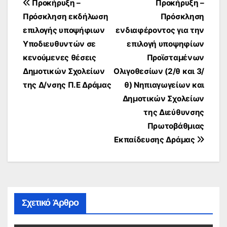
Πλοήγηση
Προκήρυξη –
Προκήρυξη –
άρθρων
Πρόσκληση εκδήλωση
Πρόσκληση
επιλογής υποψήφιων
ενδιαφέροντος για την
Υποδιευθυντών σε
επιλογή υποψηφίων
κενούμενες θέσεις
Προϊσταμένων
Δημοτικών Σχολείων
Ολιγοθεσίων (2/θ και 3/
της Δ/νσης Π.Ε Δράμας
θ) Νηπιαγωγείων και
Δημοτικών Σχολείων
της Διεύθυνσης
Πρωτοβάθμιας
Εκπαίδευσης Δράμας
Σχετικό Άρθρο