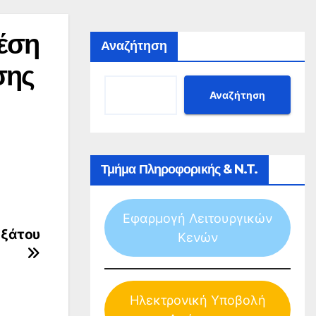
έση
Αναζήτηση
σης
Αναζήτηση
Τμήμα Πληροφορικής & N.T.
Εφαρμογή Λειτουργικών
οξάτου
Κενών
Ηλεκτρονική Υποβολή