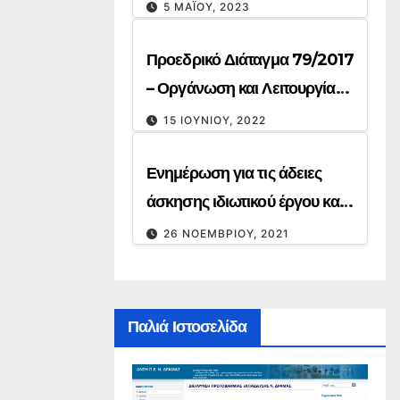
5 ΜΑΪ́ΟΥ, 2023
Προεδρικό Διάταγμα 79/2017
– Οργάνωση και Λειτουργία
Δημοτικών και
15 ΙΟΥΝΊΟΥ, 2022
Νηπιαγωγείων.
Ενημέρωση για τις άδειες
άσκησης ιδιωτικού έργου και
την απόδοση συνάφειας
26 ΝΟΕΜΒΡΊΟΥ, 2021
μεταπτυχιακών τίτλων
Παλιά Ιστοσελίδα