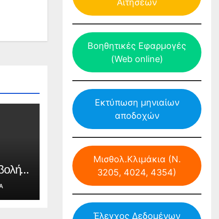
Αιτήσεων
Βοηθητικές Εφαρμογές
(Web online)
Εκτύπωση μηνιαίων
αποδοχών
Μισθολ.Κλιμάκια (Ν.
βολή
3205, 4024, 4354)
ης
Α
για
ίου
Έλεγχος Δεδομένων
δων