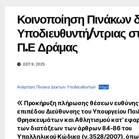
Κοινοποίηση Πινάκων δ
Υποδιευθυντή/ντριας στ
Π.Ε Δράμας
ΣΕΠ 9, 2025
Ανάρτηση Πίνακα Δεκτών Υποδιευθυντών
Λήψη
Πλοήγηση
Προκήρυξη πλήρωσης θέσεων ευθύνης
επιπέδου Διεύθυνσης του Υπουργείου Παι
άρθρων
Θρησκευμάτων και Αθλητισμού κατ’ εφα
των διατάξεων των άρθρων 84-86 του
Υπαλληλικού Κώδικα (ν.3528/2007), όπω