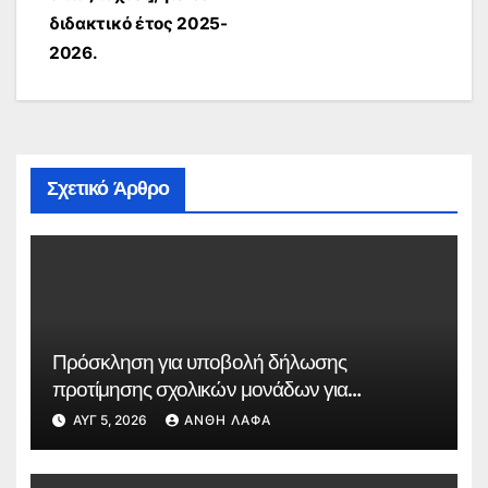
διδακτικό έτος 2025-
2026.
Σχετικό Άρθρο
Πρόσκληση για υποβολή δήλωσης
προτίμησης σχολικών μονάδων για
συμπλήρωση ωραρίου εκπαιδευτικών
ΑΥΓ 5, 2026
ΑΝΘΉ ΛΆΦΑ
κλάδων ΠΕ91.01 – Θεατρικής Αγωγής, ΠΕ86
– Πληροφορικής, ΠΕ08 – Εικαστικών για το