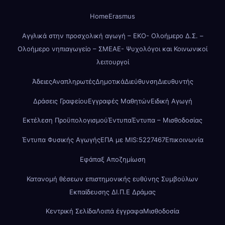
Home
Erasmus
Αγγλικά στην προσχολική αγωγή – ΕΚΟ- Ολοήμερο Δ.Σ. –
Ολοήμερο νηπιαγωγείο – ΣΜΕΑΕ- Ψυχολόγοι και Κοινωνικοί
λειτουργοί
Άδειες
Αναπληρωτές
Δημοτικά
Διεύθυνση
Διευθυντής
Δράσεις Γραφείου
Εγγραφές Μαθητών
Ειδική Αγωγή
Εκτέλεση Προϋπολογισμού
Έντυπα
Έντυπα – Μισθοδοσίας
Έντυπα Φυσικής Αγωγής
ΕΠΑ με MIS:5227467
Επικοινωνία
Εφάπαξ Αποζημίωση
Κατανομή θέσεων επιστημονικής ευθύνης Συμβούλων
Εκπαίδευσης ΔΙ.Π.Ε Δράμας
Κεντρική Σελίδα
Λοιπά έγγραφα
Μισθοδοσία