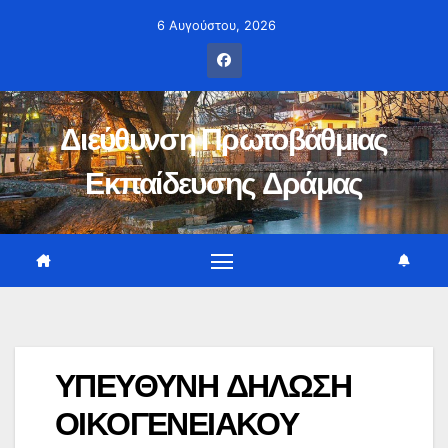
Μετάβαση
6 Αυγούστου, 2026
στο
περιεχόμενο
Διεύθυνση Πρωτοβάθμιας
Εκπαίδευσης Δράμας
ΥΠΕΥΘΥΝΗ ΔΗΛΩΣΗ
ΟΙΚΟΓΕΝΕΙΑΚΟΥ