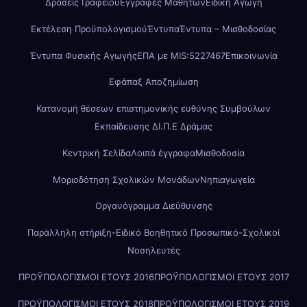
Δράσεις Γραφείου
Εγγραφές Μαθητών
Ειδική Αγωγή
Εκτέλεση Προϋπολογισμού
Έντυπα
Έντυπα – Μισθοδοσίας
Έντυπα Φυσικής Αγωγής
ΕΠΑ με MIS:5227467
Επικοινωνία
Εφάπαξ Αποζημίωση
Κατανομή θέσεων επιστημονικής ευθύνης Συμβούλων
Εκπαίδευσης ΔΙ.Π.Ε Δράμας
Κεντρική Σελίδα
Λοιπά έγγραφα
Μισθοδοσία
Μοριοδότηση Σχολικών Μονάδων
Νηπιαγωγεία
Οργανόγραμμα Διεύθυνσης
Παράλληλη στήριξη-Ειδικό Βοηθητικό Προσωπικό-Σχολικοί
Νοσηλευτές
ΠΡΟΫΠΟΛΟΓΙΣΜΟΙ ΕΤΟΥΣ 2016
ΠΡΟΫΠΟΛΟΓΙΣΜΟΙ ΕΤΟΥΣ 2017
ΠΡΟΫΠΟΛΟΓΙΣΜΟΙ ΕΤΟΥΣ 2018
ΠΡΟΫΠΟΛΟΓΙΣΜΟΙ ΕΤΟΥΣ 2019