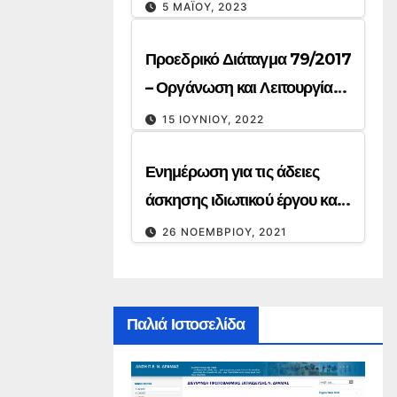
5 ΜΑΪ́ΟΥ, 2023
Προεδρικό Διάταγμα 79/2017
– Οργάνωση και Λειτουργία
Δημοτικών και
15 ΙΟΥΝΊΟΥ, 2022
Νηπιαγωγείων.
Ενημέρωση για τις άδειες
άσκησης ιδιωτικού έργου και
την απόδοση συνάφειας
26 ΝΟΕΜΒΡΊΟΥ, 2021
μεταπτυχιακών τίτλων
Παλιά Ιστοσελίδα