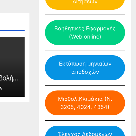
Αιτήσεων
Βοηθητικές Εφαρμογές
(Web online)
Εκτύπωση μηνιαίων
αποδοχών
βολή
ης
Α
για
Μισθολ.Κλιμάκια (Ν.
ίου
δων
3205, 4024, 4354)
 το
Έλεγχος Δεδομένων