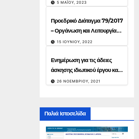
5 ΜΑΪ́ΟΥ, 2023
Προεδρικό Διάταγμα 79/2017
– Οργάνωση και Λειτουργία
Δημοτικών και
15 ΙΟΥΝΊΟΥ, 2022
Νηπιαγωγείων.
Ενημέρωση για τις άδειες
άσκησης ιδιωτικού έργου και
την απόδοση συνάφειας
26 ΝΟΕΜΒΡΊΟΥ, 2021
μεταπτυχιακών τίτλων
Παλιά Ιστοσελίδα