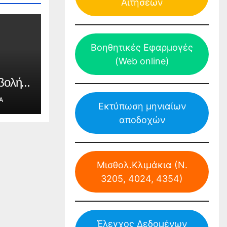
Αιτήσεων
Βοηθητικές Εφαρμογές
(Web online)
βολή
ης
Α
για
Εκτύπωση μηνιαίων
ίου
αποδοχών
δων
Μισθολ.Κλιμάκια (Ν.
 το
3205, 4024, 4354)
-2027
Έλεγχος Δεδομένων