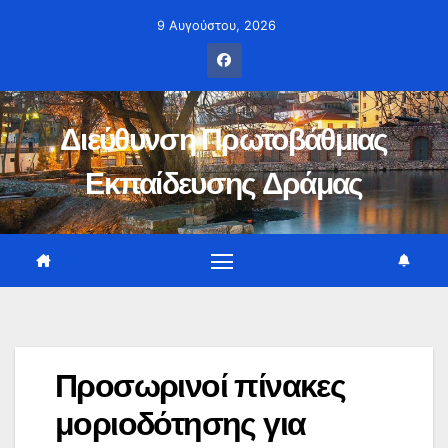
Μετάβαση
9 Αυγούστου, 2026
στο
περιεχόμενο
Διεύθυνση Πρωτοβάθμιας
Εκπαίδευσης Δράμας
Προσωρινοί πίνακες
μοριοδότησης για