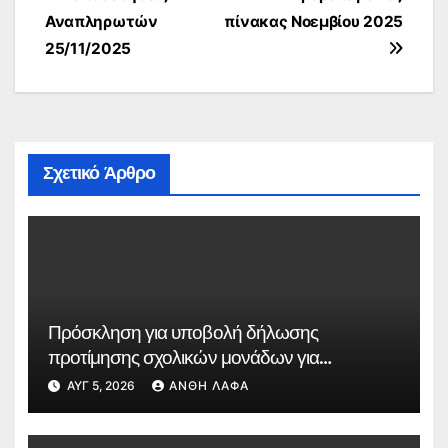
άρθρων
Αναπληρωτών
πίνακας Νοεμβίου 2025
25/11/2025
Σχετικό Άρθρο
Πρόσκληση για υποβολή δήλωσης
προτίμησης σχολικών μονάδων για
συμπλήρωση ωραρίου εκπαιδευτικών
ΑΥΓ 5, 2026
ΑΝΘΉ ΛΆΦΑ
κλάδων ΠΕ91.01 – Θεατρικής Αγωγής, ΠΕ86
– Πληροφορικής, ΠΕ08 – Εικαστικών για το